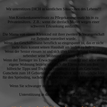
Wir unterstützen DICH in sämtlichen Situationen des Lebens!!!
Von Krankenkasseneinsatz zu Pflegekasseneinsatz bis in zu
Privateinsätzen. Z.B.: wenn die dreifach Mutter wegen einer
schweren Erkrankung ausfällt.
Die Mama von einem Kleinkind mit ihrer zweiten Schwangerschaft
zur Bettruhe vorordnet wurde.
Wenn der Geschäftsmann beruflich so eingespannt ist, das er nicht
mehr dazu kommt seinen Haushalt am laufen zu halten.
Wenn der Senior einsam ist und sich über Unterhaltung freut und
nebenher seine Wohnung gereinigt wird.
Wenn der Teenager ins Erwachsene Leben einsteigt und seine erste
eigene Wohnung bezieht und mich die Eltern rufen um ihm
hilfreiche Tipps und Tricks zu vermitteln ( auch als Geschenk-
Gutschein zum 18 Geburtstag eine anfänglich nicht erfreuliche Idee
für den Sprössling, nachdem ich aber da war umso lang anhaltender
:-) )
Wenn Sie schwanger ist, und sich über die emotionale und
körperliche
Unterstützung in dieser besonderen Zeit freut.