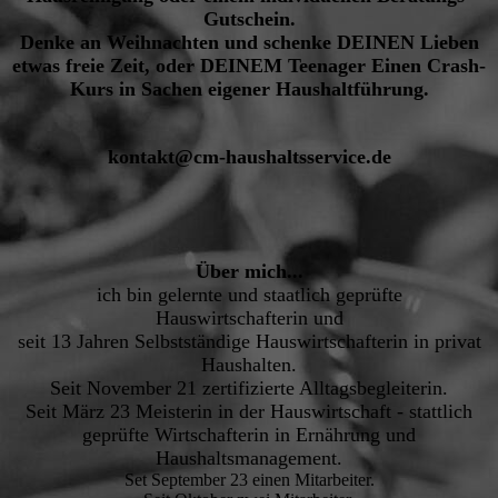
Gutschein.
Denke an Weihnachten und schenke DEINEN Lieben
etwas freie Zeit, oder DEINEM Teenager Einen Crash-
Kurs in Sachen eigener Haushaltführung.
kontakt@cm-haushaltsservice.de
Über mich...
ich bin gelernte und staatlich geprüfte
Hauswirtschafterin
und
seit 13 Jahren Selbstständige Hauswirtschafterin in privat
Haushalten.
Seit November 21 zertifizierte Alltagsbegleiterin.
Seit März 23 Meisterin in der Hauswirtschaft - stattlich
geprüfte Wirtschafterin in Ernährung und
Haushaltsmanagement.
Set September 23 einen Mitarbeiter.