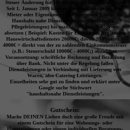
Steuer Änderung für
Haushaltsnahe Dienstleistungen
Seit 1. Januar 2009 können Steuerpflichtige (egal ob
Mieter oder Eigentümer)
20 Prozent der Kosten
für
Haushalts nahe Dienstleistungen (einschließlich
Pflegeleistungen) bis max. 4000€ von der
Steuer
absetzen
( Beispiel: Kosten für Einsatz des Regionalen
Hauswirtschaftsdienstes 20000€; davon 20 Prozent =
4000€ = direkt von der zu zahlenden Einkommensteuer
(z.B.: Steuerschuld 10000€ - 4000€;) abziehbar.
Voraussetzung: schriftliche Rechnung und Bezahlung
über Bank. Nicht unter die Regelung fallen
Dienstleistungen in Verbindung mit Lieferung von
Waren, also Catering Leistungen.
Einzelheiten sehr gut zu finden und erklärt unter
Google suche Stichwort
"haushaltsnahe Dienstleistungen".
Gutschein:
Mache DEINEN Lieben doch eine große Freude mit
einem Gutschein für eine Wohnungs- oder
Hausreinigung oder einem individuellen Beratungs-