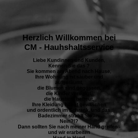
Herzlich Willkommen bei
CM - Hauhshaltsservice
Liebe Kundinnen und Kunden,
Kennen Sie das ?
Sie kommen am Abend nach Hause,
Ihre Wohnung ist sauber und
aufgeräumt,
die Blumen sind gegossen,
die Kinder versorgt,
die Haustiere betreut,
Ihre Kleidung hängt gewaschen
und ordentlich im Schrank, und das
Badezimmer strahlt Sie an.
Nein?!?
Dann sollten Sie nach meiner Hand greifen -
und wir erarbeiten
Hand in Hand